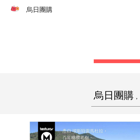
烏日團購
Sk
烏日團購
，