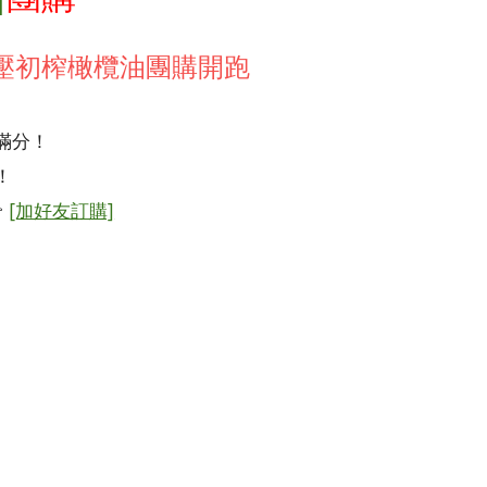
壓初榨橄欖油團購開跑
滿分！
！

[加好友訂購]